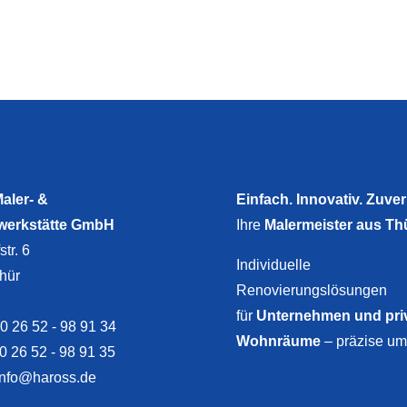
aler- &
Einfach. Innovativ. Zuver
werkstätte GmbH
Ihre
Malermeister aus Th
tr. 6
Individuelle
hür
Renovierungslösungen
für
Unternehmen und pri
 0 26 52 - 98 91 34
Wohnräume
– präzise um
 0 26 52 - 98 91 35
info@haross.de