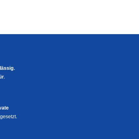
lässig.
ür
.
vate
gesetzt.