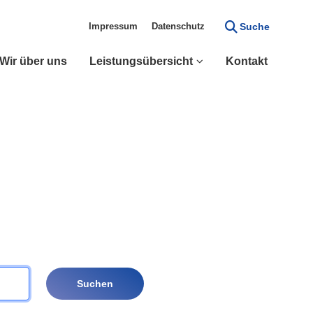
Impressum
Datenschutz
Suche
Navigation überspringen
Navigation wiederholen
rspringen
Naviga
Wir über uns
Leistungsübersicht
Kontakt
Navigation überspringen
Industrieanstrich
Wasserschutzanstrich
Fassadenanstrich
Tapezierarbeiten
Navigation wiederholen
Suchen